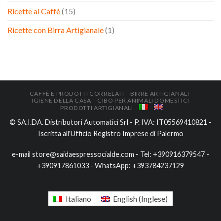
Ricette al Caffè
(15)
Ricette con Birra Artigianale
(1)
CAFFÈ E PRODOTTI CORRELATI
BIRRE ARTIGIANALI
IGIENE DELLA CASA
CIBO PER ANIMALI DOMESTICI
PRODOTTI ARTIGIANALI
© SA.I.DA. Distributori Automatici Srl - P. IVA: IT05569410821 -
Iscritta all'Ufficio Registro Imprese di Palermo
e-mail
store@saidaespressocialde.com
- Tel:
+390916379547
-
+390917861033
- WhatsApp:
+393784237129
Italiano
English
(
Inglese
)