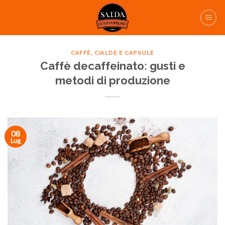
Skip
to
content
CAFFÈ, CIALDE E CAPSULE
Caffè decaffeinato: gusti e
metodi di produzione
08
Lug