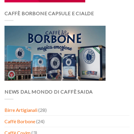
CAFFÈ BORBONE CAPSULE E CIALDE
NEWS DAL MONDO DI CAFFÈ SAIDA
Birre Artigianali
(28)
Caffè Borbone
(24)
Caffè Covim
(3)