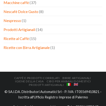
Macchine caffè
(37)
Nescafè Dolce Gusto
(8)
Nespresso
(1)
Prodotti Artigianali
(14)
Ricette al Caffè
(15)
Ricette con Birra Artigianale
(1)
CAFFÈ E PRODOTTI CORRELATI
BIRRE ARTIGIANALI
IGIENE DELLA CASA
CIBO PER ANIMALI DOMESTICI
PRODOTTI ARTIGIANALI
© SA.I.DA. Distributori Automatici Srl - P. IVA: IT05569410821 -
Iscritta all'Ufficio Registro Imprese di Palermo