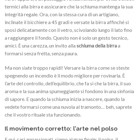
termici alla birra e assicurare che la schiuma mantenga la sua
integrità regale. Ora, con la stessa cura di un artigiano,
inclinate il bicchiere a 45 gradi e versate la birra affinché si
sposi delicatamente con il vetro, scivolando lungo il lato fino
a raggiungere il fondo. Questo non è solo un gesto tecnico,
amici. È una carezza, un invito alla
schiuma della birra
a
formarsi senza fretta, senza paura.
Ma non siate troppo rapidi! Versare la birra come se steste
spegnendo un incendio è il modo migliore per rovinarla. È
l’arte del controllo, dell’equilibrio, che fa sì che la birra, il suo
aroma e la sua anima spumeggiante si fondono in una sinfonia
di sapore. E quando la schiuma inizia a nascere, quando la
vedete formarsi come una nuvola al tramonto… beh, saprete
che il vostro rituale sta funzionando.
Il movimento corretto: l’arte nel polso
E qui, cari appassionati, siamo al gran finale: il polso, il