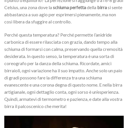
il punto d’equilibrio? La perfezione si raggiunge tra i 6-8 gradi
Celsius, una zona dove la
schiuma perfetta
della
birra
si sente
abbastanza a suo agio per esprimersi pienamente, ma non
così libera da sfuggire al controllo.
Perché questa temperatura? Perché permette l’anidride
carbonica di essere rilasciata con grazia, dando tempo alla
schiuma di formarsi con calma, preservando quella cremosità
desiderata. In questo senso, la temperatura è una sorta di
coreografo per la danza della schiuma. Ricordate, amici
birraioli, ogni variazione ha il suo impatto. Anche solo un paio
di gradi possono fare la differenza tra una schiuma
evanescente e una corona degna di questo nome. E nella birra
artigianale, ogni dettaglio conta, ogni sorso è un’esperienza.
Quindi, armatevi di termometro e pazienza, e date alla vostra
birra il palcoscenico che merita!