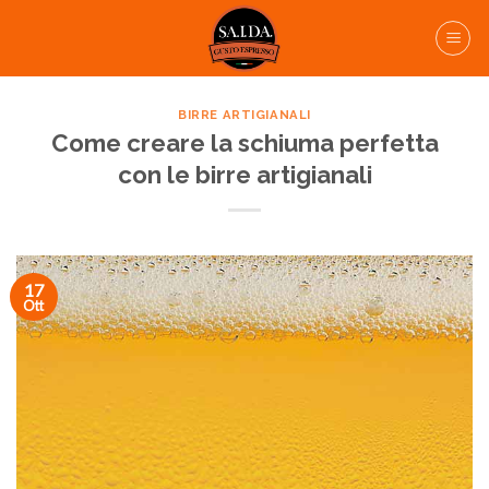
Skip
to
content
BIRRE ARTIGIANALI
Come creare la schiuma perfetta
con le birre artigianali
17
Ott