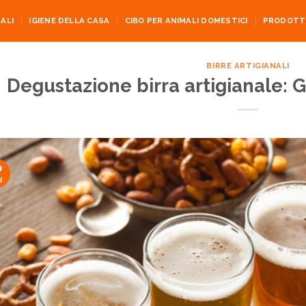
ALI
IGIENE DELLA CASA
CIBO PER ANIMALI DOMESTICI
PRODOTTI
BIRRE ARTIGIANALI
Degustazione birra artigianale: G
9
u