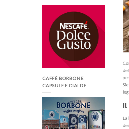
Com
del
per
CAFFÈ BORBONE
Sie
CAPSULE E CIALDE
leg
I
La
dei