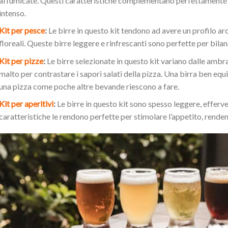
affumicate. Questi caratteristiche complementano perfettamente le 
intenso.
Kit per pesce
:
Le birre in questo kit tendono ad avere un profilo a
floreali. Queste birre leggere e rinfrescanti sono perfette per bilanc
Kit per pizze
:
Le birre selezionate in questo kit variano dalle ambr
malto per contrastare i sapori salati della pizza. Una birra ben equi
una pizza come poche altre bevande riescono a fare.
Kit per aperitivi
:
Le birre in questo kit sono spesso leggere, effer
caratteristiche le rendono perfette per stimolare l’appetito, rendend