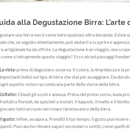
uida alla Degustazione Birra: L’arte 
ustare una birra non è come bere qualsiasi altra bevanda. Esiste u
uale che, se seguito attentamente, può aiutarti a scoprire e apprez
ra artigianale ha da offrire. La degustazione è un viaggio, una scope
come si intraprende questo viaggio? Ecco alcuni passaggi fondam
La vista:
prima di degustare, osserva. Il colore, la limpidezza e la
importanti indizi sul tipo di birra che stai per assaggiare. Da dorat
ogni aspetto visivo racconta una parte della storia della birra.
L’olfatto:
Chiudi gli occhi e annusa. Prima del primo sorso, inala p
fruttati a floreali, da speziati a tostati. Il luppolo, il malto e il liev
giocano tutti un ruolo nel creare l’aroma unico della birra.
Il gusto:
Infine, assapora. Prenditi il tuo tempo. Il gusto può esser
questi. Puoi anche rilevare sapori secondari o sottili, come quelli di 