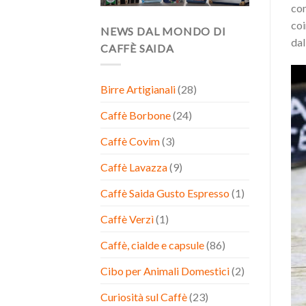
com
coi
NEWS DAL MONDO DI
dal
CAFFÈ SAIDA
Birre Artigianali
(28)
Caffè Borbone
(24)
Caffè Covim
(3)
Caffè Lavazza
(9)
Caffè Saida Gusto Espresso
(1)
Caffè Verzì
(1)
Caffè, cialde e capsule
(86)
Cibo per Animali Domestici
(2)
Curiosità sul Caffè
(23)