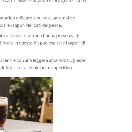
carni rosse, esaltando il loro gusto ricco e
romatico delicato, con note agrumate o
iare i sapori delicati del pesce.
ate alle rosse, con una buona presenza di
librata in questo kit può esaltare i sapori di
vescenti e con una leggera amarezza. Queste
ole la scelta ideale per un aperitivo.