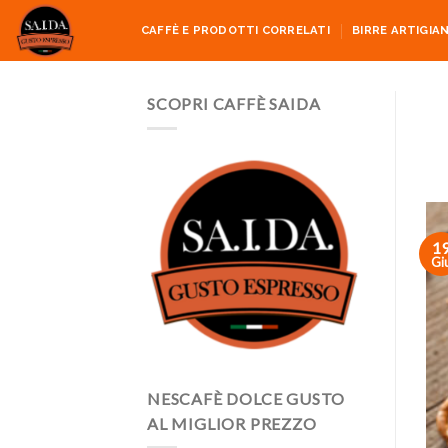
Skip
CAFFÈ E PRODOTTI CORRELATI
BIRRE ARTIGIAN
to
content
SCOPRI CAFFÈ SAIDA
1
Gi
NESCAFÈ DOLCE GUSTO
AL MIGLIOR PREZZO