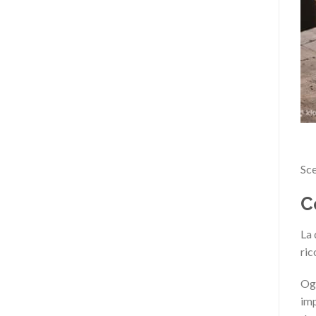
Sce
C
La 
ric
Ogn
imp