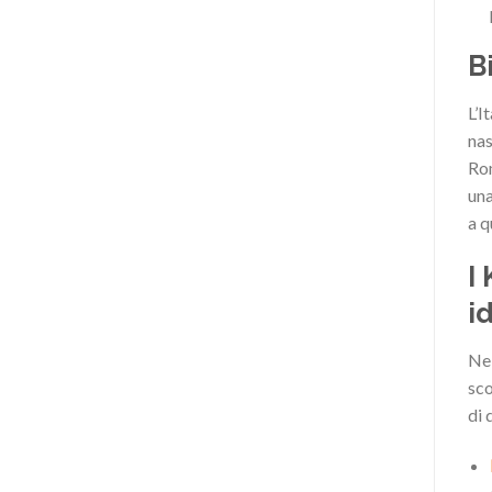
B
L’I
nas
Ro
una
a q
I
i
Ne
sco
di 