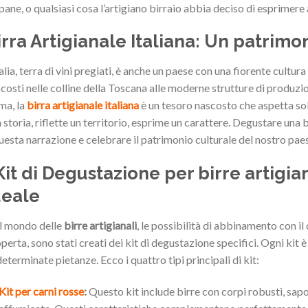
pane, o qualsiasi cosa l’artigiano birraio abbia deciso di esprimere
irra Artigianale Italiana: Un patrimo
talia, terra di vini pregiati, è anche un paese con una fiorente cultura
costi nelle colline della Toscana alle moderne strutture di produzio
ma, la
birra artigianale italiana
è un tesoro nascosto che aspetta sol
 storia, riflette un territorio, esprime un carattere. Degustare una b
uesta narrazione e celebrare il patrimonio culturale del nostro pae
 Kit di Degustazione per birre artigia
deale
l mondo delle
birre artigianali
, le possibilità di abbinamento con il 
perta, sono stati creati dei kit di degustazione specifici. Ogni kit è
determinate pietanze. Ecco i quattro tipi principali di kit:
Kit per carni rosse
:
Questo kit include birre con corpi robusti, sapo