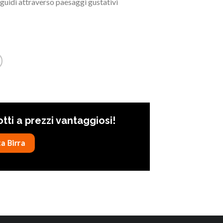
 guidi attraverso paesaggi gustativi
otti a prezzi vantaggiosi!
a Birra