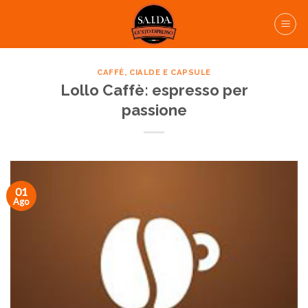
Skip
to
content
CAFFÈ, CIALDE E CAPSULE
Lollo Caffè: espresso per
passione
01
Ago