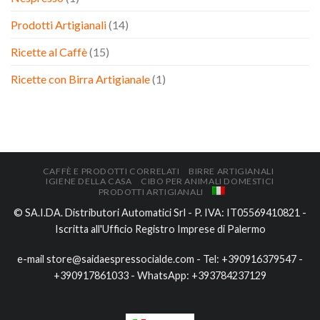
Prodotti Artigianali
(14)
Ricette al Caffè
(15)
Ricette con Birra Artigianale
(1)
CAFFÈ E PRODOTTI CORRELATI
BIRRE ARTIGIANALI
IGIENE DELLA CASA
CIBO PER ANIMALI DOMESTICI
PRODOTTI ARTIGIANALI
© SA.I.DA. Distributori Automatici Srl - P. IVA: IT05569410821 -
Iscritta all'Ufficio Registro Imprese di Palermo
e-mail
store@saidaespressocialde.com
- Tel:
+390916379547
-
+390917861033
- WhatsApp:
+393784237129