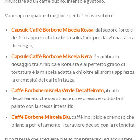
rinunciare ad un caffè buono, intenso e gustoso.
Vuoi sapere quale è il migliore per te? Prova subito:
Capsule Caffè Borbone Miscela Rossa
, dal sapore forte e
deciso rappresenta la giusta soluzione per darvi una carica
di energia;
Capsule Caffè Borbone Miscela Nera
, l’equilibrato
dosaggio tra Arabica e Robusta e al perfetto grado di
tostatura è la miscela adatta a chi oltre all’aroma apprezza
la cremosità del caffè in tazza
Caffè Borbone miscela Verde Decaffeinato
,
il caffè
decaffeinato che sostituisce un espresso e soddisfa il
palato con la stessa intensità;
Caffè Borbone Miscela Blu
,
caffè morbido e cremoso che
bilancia perfettamente il carattere deciso con la rotondità.
Non ti resta che scegliere quello che preferisci ed acquistare