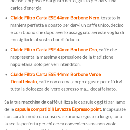
deciso, corposo e dal gusto netto, giusto per darvi una
carica d’energia.
Cialde Filtro Carta ESE 44mm Borbone Nero
, tostato in
maniera perfetta e dosato per darvi un caffè unico, deciso
e così buono che dopo averlo assaggiato avreste voglia di
consigliarlo al vostro bar di fiducia.
Cialde Filtro Carta ESE 44mm Borbone Oro
, caffè che
rappresenta la massima espressione della tradizione
napoletana, solo per veri intenditori.
Cialde Filtro Carta ESE 44mm Borbone Verde
Decaffeinato
, caffè con crema, corpo e gusto per offrirvi
tutta la dolcezza del vero espresso ma… decaffeinato.
Sa la tua
macchina da caffè
utilizza le capsule oggi ti parliamo
delle
capsule compatibili Lavazza Espresso point
. Incapsulate
con cura in modo da conservare aroma e gusto a lungo, sono
la scelta perfetta per chi cerca convenienza ma non vuole