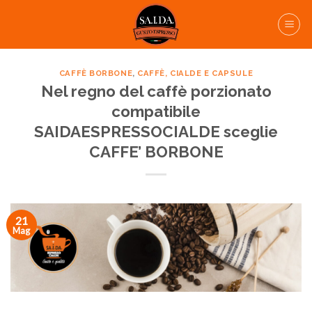
Skip
to
content
CAFFÈ BORBONE
,
CAFFÈ, CIALDE E CAPSULE
Nel regno del caffè porzionato
compatibile
SAIDAESPRESSOCIALDE sceglie
CAFFE’ BORBONE
21
Mag