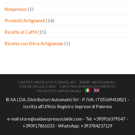
Nespresso
(1)
Prodotti Artigianali
(14)
Ricette al Caffè
(15)
Ricette con Birra Artigianale
(1)
CAFFÈ E PRODOTTI CORRELATI
BIRRE ARTIGIANALI
IGIENE DELLA CASA
CIBO PER ANIMALI DOMESTICI
PRODOTTI ARTIGIANALI
© SA.I.DA. Distributori Automatici Srl - P. IVA: IT05569410821 -
Iscritta all'Ufficio Registro Imprese di Palermo
e-mail
store@saidaespressocialde.com
- Tel:
+390916379547
-
+390917861033
- WhatsApp:
+393784237129