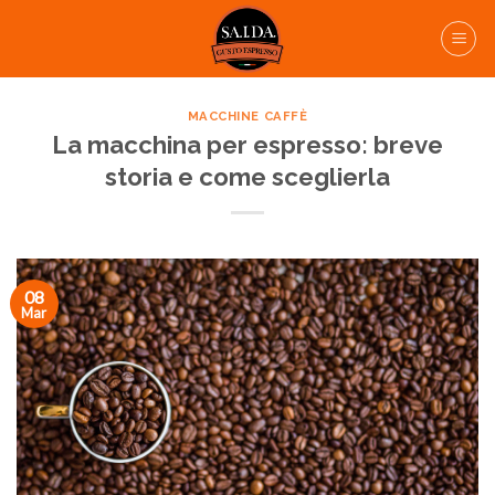
Skip
to
content
MACCHINE CAFFÈ
La macchina per espresso: breve
storia e come sceglierla
08
Mar